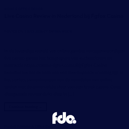
HOME & OFFICE DECOR
Live Casino Review in Nederland bij Fgfox Casino
POSTED ON
1 JULY 2026
BY
TAPIWA MUCH
In de levendige wereld van online gaming vertegenwoordigen
live casino games het hoogtepunt van authenticiteit en
interactie https://casino-fgfox.com/. Bij Fgfox Casino
beseffen we dat de kern van een meeslepende ervaring ligt in
het perfect samenbrengen van de voordelen van online
spelen met de onvervalste sfeer van een fysiek casino. Onze
diepgaande review duikt diep in […]
Continue Reading
→
Posted in
Home & Office Decor