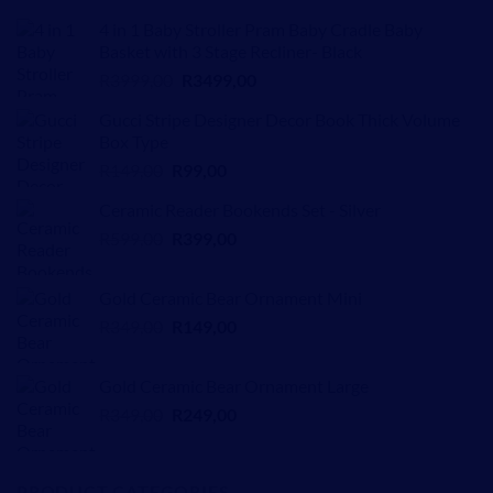
4 in 1 Baby Stroller Pram Baby Cradle Baby
Basket with 3 Stage Recliner- Black
Original
Current
R
3999,00
R
3499,00
price
price
Gucci Stripe Designer Decor Book Thick Volume
was:
is:
Box Type
R3999,00.
R3499,00.
Original
Current
R
149,00
R
99,00
price
price
Ceramic Reader Bookends Set - Silver
was:
is:
Original
Current
R
599,00
R149,00.
R
399,00
R99,00.
price
price
was:
is:
Gold Ceramic Bear Ornament Mini
R599,00.
R399,00.
Original
Current
R
349,00
R
149,00
price
price
was:
is:
Gold Ceramic Bear Ornament Large
R349,00.
R149,00.
Original
Current
R
349,00
R
249,00
price
price
was:
is:
R349,00.
R249,00.
PRODUCT CATEGORIES