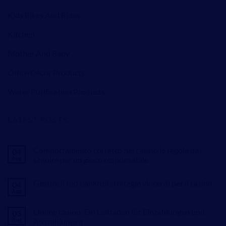
Kids Bikes And Rides
(7)
Kitchen
(4)
Mother And Baby
(20)
Office Décor Products
(27)
Water Purification Products
(13)
LATEST POSTS
Comportamento corretto nei casino le regole da
04
Aug
seguire per un gioco responsabile
Gestire il tuo bankroll strategie vincenti per il casinò
04
Aug
Online casino: Ein Leitfaden für Einzahlungen und
03
Aug
Auszahlungen