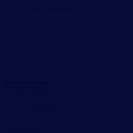
POSTED ON
1 JULY 2026
BY
TAPIWA MUCH
SpinDog Casino ontvangt spelers uit Nederland met een
onbegrensde speelervaring https://spindog-app.com. Hier
vind je een mix van vernieuwing, bescherming en vermaak die
goed werkt. Het platform valt op door een scherpe focus op
hoogwaardigheid en een design dat de speler als middelpunt
plaatst, of je nu een beginner bent of al jaren actief bent.
Dankzij […]
Continue Reading
→
Posted in
Home & Office Decor
HOME & OFFICE DECOR