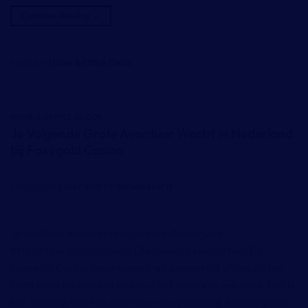
Continue Reading
→
Posted in
Home & Office Decor
HOME & OFFICE DECOR
Je Volgende Grote Avontuur Wacht in Nederland
bij Foxygold Casino
POSTED ON
1 JULY 2026
BY
TAPIWA MUCH
Je vindt het ideale online casino in Nederland
https://foxygoldapp.com/. Die queeste eindigt hier. Bij
Foxygold Casino beschouwen we gamen niet alleen als het
laten ronddraaien van rollen of het doen van een inzet. Het is
het aanvang van een avontuur vol opwinding, beloningen en