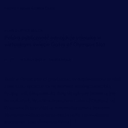
Posted in
Home & Office Decor
HOME & OFFICE DECOR
Polska publiczność odnajduje ucieczkę w
wirtualnym świecie Gates of Olympus Slot
POSTED ON
1 JULY 2026
BY
TAPIWA MUCH
Życie w Polsce potrafi przytłaczać. W odpowiedzi na to wielu
z nas szuka sposobu, by na moment od niego uciec. Dla
tysięcy osób taką ucieczką stały się cyfrowe uniwersa gier
hazardowych. Wśród nich maszyna Gates of Olympus od
Pragmatic Play wyrósł na niekwestionowany fenomen.
Skomponował legendarną grecką epikę z nowoczesną
mechaniką. Jego sławę nad Wisłą […]