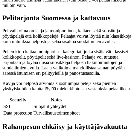
milloin vain.
Pelitarjonta Suomessa ja kattavuus
Pelivalikoima on laaja ja monipuolinen, kattaen sekä suosittuja
pöytäpelejä että kolikkopelejä. Pelaajat voivat löytää niin klassikkoja
kuin uutuuksia helposti ja selaa sisältöä suodattimien avulla.
Pelien kirjo kattaa monipuoliset kategoriat, jotka sisältävät klassiset
kolikkopelit, pöytäpelit sekä live-kasinon. Pelaaja voi tutustua
tarjontaan ja löytää uusia suosikkeja helposti hakutoimintojen ja
suodattimien avulla. Laaja valikoima mahdollistaa saman pöydän
ääressä istumisen eri pelityyleillä ja panostustasoilla.
Kävijä voi helposti arvioida suosituimpia pelejä sekä pienten
yksityiskohtien kautta löytää mielenkiintoisia vastauksia pelaajilleen.
Security
Notes
SSL
Suojatut yhteydet
Data protection
Turvallisuustoimenpiteet
Rahanpesun ehkäisy ja käyttäjävakuutta