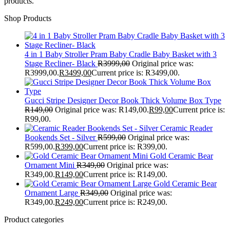
products.
Shop Products
4 in 1 Baby Stroller Pram Baby Cradle Baby Basket with 3
Stage Recliner- Black
R
3999,00
Original price was:
R3999,00.
R
3499,00
Current price is: R3499,00.
Gucci Stripe Designer Decor Book Thick Volume Box Type
R
149,00
Original price was: R149,00.
R
99,00
Current price is:
R99,00.
Ceramic Reader
Bookends Set - Silver
R
599,00
Original price was:
R599,00.
R
399,00
Current price is: R399,00.
Gold Ceramic Bear
Ornament Mini
R
349,00
Original price was:
R349,00.
R
149,00
Current price is: R149,00.
Gold Ceramic Bear
Ornament Large
R
349,00
Original price was:
R349,00.
R
249,00
Current price is: R249,00.
Product categories