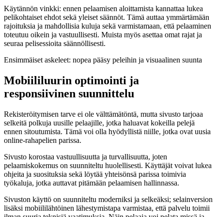
Käytännön vinkki: ennen pelaamisen aloittamista kannattaa lukea
pelikohtaiset ehdot sekä yleiset säännöt. Tämä auttaa ymmärtämään
rajoituksia ja mahdollisia kuluja sekä varmistamaan, että pelaaminen
toteutuu oikein ja vastuullisesti. Muista myös asettaa omat rajat ja
seuraa pelisessioita säännöllisesti.
Ensimmäiset askeleet: nopea pääsy peleihin ja visuaalinen suunta
Mobiililuurin optimointi ja
responsiivinen suunnittelu
Rekisteröitymisen tarve ei ole välttämätöntä, mutta sivusto tarjoaa
selkeitä polkuja uusille pelaajille, jotka haluavat kokeilla pelejä
ennen sitoutumista. Tämä voi olla hyödyllistä niille, jotka ovat uusia
online-rahapelien parissa.
Sivusto korostaa vastuullisuutta ja turvallisuutta, joten
pelaamiskokemus on suunniteltu huolellisesti. Käyttäjät voivat lukea
ohjeita ja suosituksia sekä löytää yhteisönsä parissa toimivia
työkaluja, jotka auttavat pitämään pelaamisen hallinnassa.
Sivuston käyttö on suunniteltu moderniksi ja selkeäksi; selainversion
lisäksi mobiililähtöinen lähestymistapa varmistaa, että palvelu toimii
ilman suuria teknisiä vaatimuksia. Näin pelaaja voi pelata missä ja