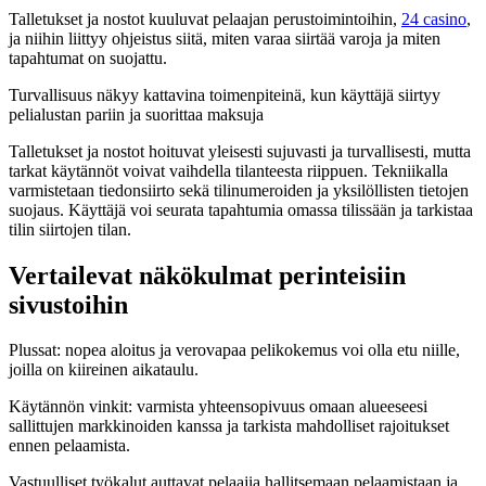
Talletukset ja nostot kuuluvat pelaajan perustoimintoihin,
24 casino
,
ja niihin liittyy ohjeistus siitä, miten varaa siirtää varoja ja miten
tapahtumat on suojattu.
Turvallisuus näkyy kattavina toimenpiteinä, kun käyttäjä siirtyy
pelialustan pariin ja suorittaa maksuja
Talletukset ja nostot hoituvat yleisesti sujuvasti ja turvallisesti, mutta
tarkat käytännöt voivat vaihdella tilanteesta riippuen. Tekniikalla
varmistetaan tiedonsiirto sekä tilinumeroiden ja yksilöllisten tietojen
suojaus. Käyttäjä voi seurata tapahtumia omassa tilissään ja tarkistaa
tilin siirtojen tilan.
Vertailevat näkökulmat perinteisiin
sivustoihin
Plussat: nopea aloitus ja verovapaa pelikokemus voi olla etu niille,
joilla on kiireinen aikataulu.
Käytännön vinkit: varmista yhteensopivuus omaan alueeseesi
sallittujen markkinoiden kanssa ja tarkista mahdolliset rajoitukset
ennen pelaamista.
Vastuulliset työkalut auttavat pelaajia hallitsemaan pelaamistaan ja