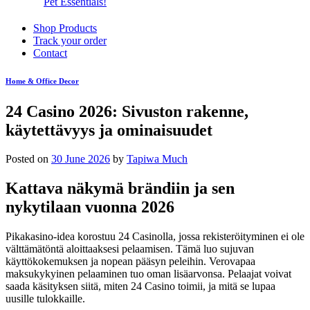
Pet Essentials!
Shop Products
Track your order
Contact
Home & Office Decor
24 Casino 2026: Sivuston rakenne,
käytettävyys ja ominaisuudet
Posted on
30 June 2026
by
Tapiwa Much
Kattava näkymä brändiin ja sen
nykytilaan vuonna 2026
Pikakasino-idea korostuu 24 Casinolla, jossa rekisteröityminen ei ole
välttämätöntä aloittaaksesi pelaamisen. Tämä luo sujuvan
käyttökokemuksen ja nopean pääsyn peleihin. Verovapaa
maksukykyinen pelaaminen tuo oman lisäarvonsa. Pelaajat voivat
saada käsityksen siitä, miten 24 Casino toimii, ja mitä se lupaa
uusille tulokkaille.