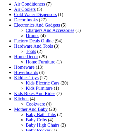
Air Conditioners
(7)
Air Coolers
(5)
Cold Water Dispensors
(1)
Decor books
(27)
Electronics And Gadgets
(5)
Chargers And Accessories
(1)
Drones
(4)
Factory Deals Online
(94)
Hardware And Tools
(3)
Tools
(2)
Home Decor
(29)
Home Furniture
(1)
Homeware
(13)
Hoverboards
(4)
Kiddies Toys
(27)
Kids Electric Cars
(20)
Kids Furniture
(1)
Kids Bikes And Rides
(7)
Kitchen
(4)
Cookware
(4)
Mother And Baby
(20)
Baby Bath Tubs
(2)
Baby Cribs
(4)
Baby High Chairs
(3)
Baby Rocker
(7)