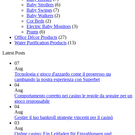
Baby Strollers
(6)
Baby Swings
(7)
Baby Walkers
(2)
Cot Beds
(2)
Electric Baby Monitors
(3)
Prams
(6)
Office Décor Products
(27)
Water Purification Products
(13)
Latest Posts
07
Aug
Tecnologia e gioco d'azzardo come il progresso sta
cambiando la nostra esperienza con Superbet
04
Aug
Comportamento corretto nei casino le regole da seguire per un
gioco responsabile
04
Aug
Gestire il tuo bankroll strategie vincenti per il casinò
03
Aug
Online casino: Ein Leitfaden für Einzahlungen und