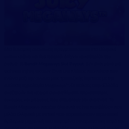
Μια δυναμική ανανέωση πραγματοποιείται στα ελληνικά
online καζίνο, και ένα παιχνίδι δείχνει να καθορίζει τον
ρυθμό: το
Bandit Megaways Slot Payout
. Δεν είναι μόνο μια
φρέσκια σχέση τροχών. Είναι μια πλήρης περιπέτεια που
ενώνει μαζί την αγωνία μιας τραπεζικής ληστείας με την
ευέλικτη τεχνολογία Megaways™. Οι παίκτες στην Ελλάδα
αναζητούν πιο ισχυρά συναισθήματα, περισσότερες
ευκαιρίες και μπόνους που σταματούν την αναπνοή. Το
Bandit Megaways παρέχει όλα αυτά σε ένα περιβάλλον που
μιλάει ελληνικά, με οπτικά που παραπέμπουν ευρωπαϊκά
θρίλερ και μηχανική που παραμένει συναρπαστική παρά την
φανερή της απλότητα. Η είσοδός του στην ελληνική αγορά