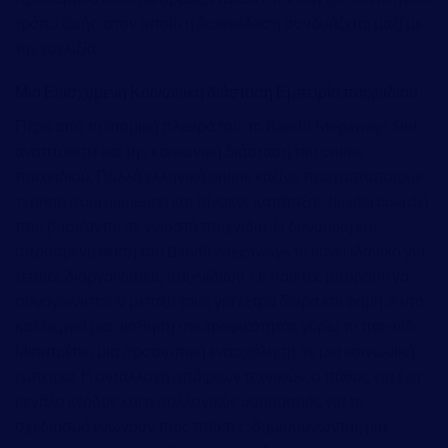
τρόπο ζωής, στον οποίο η διασκέδαση συνδυάζεται μαζί με
την ευελιξία.
Μια Ενισχυμένη Κοινωνική διάσταση Εμπειρία παιχνιδιού
Πέρα από τη ατομική πλευρά του, το Bandit Megaways Slot
αναπτύσσει και την κοινωνική διάσταση του online
παιχνιδιού. Πολλά ελληνικά online καζίνο πραγματοποιούν
турниρ (tournaments) και πίνακες κατάταξης (leaderboards)
που βασίζονται σε γνωστά παιχνίδια. Η δυναμική και
απρόσμενη φύση του Bandit Megaways το κάνει ιδανικό για
τέτοιες διοργανώσεις παιχνιδιών. Οι παίκτες μπορούν να
συναγωνιστούν μεταξύ τους για έξτρα δώρα και φήμη. Αυτό
καλλιεργεί μια αίσθηση συντροφικότητας γύρω το παιχνίδι.
Μετατρέπει μια προσωπική ενασχόληση σε μια κοινωνική
εμπειρία. Η ανταλλαγή απόψεων τεχνικών, ο πάθος για ένα
μεγάλο κέρδος και ο συλλογικός θαυμασμός για το
σχεδιασμό ενώνουν τους παίκτες, δημιουργώντας μια