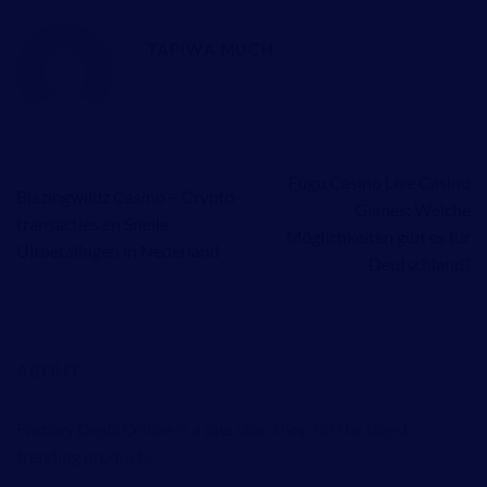
TAPIWA MUCH
Fugu Casino Live Casino
Blazingwildz Casino – Crypto-
Games: Welche
transacties en Snelle
Möglichkeiten gibt es für
Uitbetalingen in Nederland
Deutschland?
ABOUT
Factory Deals Online is a one stop shop for the latest
trending products.