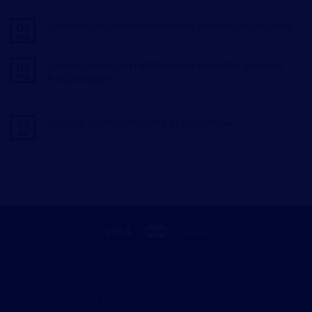
Gestire il tuo bankroll strategie vincenti per il casinò
04
Aug
Online casino: Ein Leitfaden für Einzahlungen und
03
Aug
Auszahlungen
on
Comments Off
Online
casino:
Suositut kasinopelit, joita et voi ohittaa
27
Ein
Jul
Leitfaden
für
Einzahlungen
und
Auszahlungen
ABOUT
BLOG
CONTACT
FAQ
SHIPPING POLICY
RETURN & REFUND POLICY
PRIVACY POLICY
TERMS AND CONDITIONS
Copyright 2026 ©
Factory Deals Online
Developed by
SugarCode