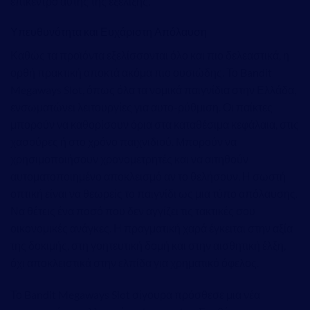
επίκεντρο αυτής της εξέλιξης.
Υπευθυνότητα και Ευχάριστη Απόλαυση
Καθώς τα προϊόντα εξελίσσονται όλο και πιο δελεαστικά, η
ορθή πρακτική αποκτά ακόμα πιο ουσιώδης. Το Bandit
Megaways Slot, όπως όλα τα νομικά παιγνίδια στην Ελλάδα,
ενσωματώνει λειτουργίες για αυτο-ρύθμιση. Οι παίκτες
μπορούν να καθορίσουν όρια στα καταθέσιμα κεφάλαια, στις
χασούρες ή στο χρόνο παιχνιδιού. Μπορούν να
χρησιμοποιήσουν χρονομετρητές και να αιτηθούν
αυτοματοποιημένο αποκλεισμό αν το θελήσουν. Η σωστή
οπτική είναι να θεωρείς το παιγνίδι ως μια τύπο απόλαυσης.
Να θέτεις ένα ποσό που δεν αγγίζει τις τακτικές σου
οικονομικές ανάγκες. Η πραγματική χαρά έγκειται στην αξία
της δοκιμής, στη γοητευτική δομή και στην αισθητική έλξη,
όχι αποκλειστικά στην ελπίδα για χρηματικό όφελος.
Το Bandit Megaways Slot σίγουρα πρόσθεσε μια νέα