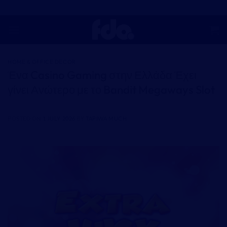
Skip
to
content
HOME & OFFICE DECOR
Ένα Casino Gaming στην Ελλάδα Έχει
γίνει Ανώτερο με το Bandit Megaways Slot
POSTED ON
1 JULY 2026
BY
TAPIWA MUCH