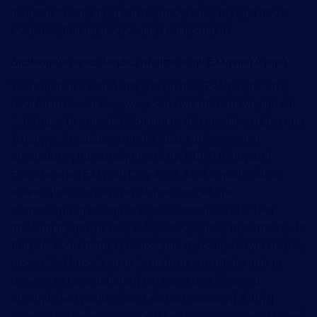
ανάμεσα σε στην τύχη και στις αποφάσεις, πράγμα που ο
ελληνικός παίκτης αναγνωρίζει και προτιμάει.
Διαθεσιμότητα και Νομικό πλαίσιο στην Ελληνική Αγορά
Ένα σημαντικό θετικό στοιχείο για τους Έλληνες παίκτες
είναι ότι το Bandit Megaways Slot είναι απόλυτα νόμιμο και
διαθέσιμο. Το παιχνίδι βρίσκεται σε όλα τα online καζίνο που
λειτουργούν νομίμως στην Ελλάδα, κατέχοντας την
απαιτούμενη πιστοποίηση από την ΕΕΕΠ (Επιτροπή
Εποπτείας και Ελέγχου Παιγνίων). Αυτό σημαίνει ότι οι
παίκτες βιώνουν ένα αμερόληπτο παιχνίδι, με
πιστοποιημένη γεννήτρια τυχαίων αριθμών (RNG) και
απόλυτη τήρηση με τους ελληνικούς νόμους προστασίας. Το
παιχνίδι είναι επίσης εξ ολοκλήρου σχεδιασμένο για κινητές
συσκευές. Μπορείς να το δοκιμάσετε κατευθείαν από το
browser του smartphone ή του tablet σου, δίχως να
απαιτηθεί να εγκαταστήσετε κάποια εφαρμογή. Αυτή η
προσαρμοστικότητα αρμόζει τέλεια στον σύγχρονο ελληνικό