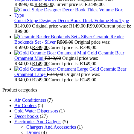
R3999,00.
R
3499,00
Current price is: R3499,00.
Gucci Stripe Designer Decor Book Thick Volume Box Type
R
149,00
Original price was: R149,00.
R
99,00
Current price is:
R99,00.
Ceramic Reader
Bookends Set - Silver
R
599,00
Original price was:
R599,00.
R
399,00
Current price is: R399,00.
Gold Ceramic Bear
Ornament Mini
R
349,00
Original price was:
R349,00.
R
149,00
Current price is: R149,00.
Gold Ceramic Bear
Ornament Large
R
349,00
Original price was:
R349,00.
R
249,00
Current price is: R249,00.
Product categories
Air Conditioners
(7)
Air Coolers
(5)
Cold Water Dispensors
(1)
Decor books
(27)
Electronics And Gadgets
(5)
Chargers And Accessories
(1)
Drones
(4)