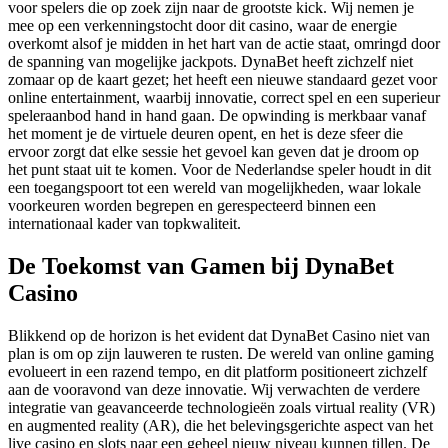
voor spelers die op zoek zijn naar de grootste kick. Wij nemen je
mee op een verkenningstocht door dit casino, waar de energie
overkomt alsof je midden in het hart van de actie staat, omringd door
de spanning van mogelijke jackpots. DynaBet heeft zichzelf niet
zomaar op de kaart gezet; het heeft een nieuwe standaard gezet voor
online entertainment, waarbij innovatie, correct spel en een superieur
speleraanbod hand in hand gaan. De opwinding is merkbaar vanaf
het moment je de virtuele deuren opent, en het is deze sfeer die
ervoor zorgt dat elke sessie het gevoel kan geven dat je droom op
het punt staat uit te komen. Voor de Nederlandse speler houdt in dit
een toegangspoort tot een wereld van mogelijkheden, waar lokale
voorkeuren worden begrepen en gerespecteerd binnen een
internationaal kader van topkwaliteit.
De Toekomst van Gamen bij DynaBet
Casino
Blikkend op de horizon is het evident dat DynaBet Casino niet van
plan is om op zijn lauweren te rusten. De wereld van online gaming
evolueert in een razend tempo, en dit platform positioneert zichzelf
aan de vooravond van deze innovatie. Wij verwachten de verdere
integratie van geavanceerde technologieën zoals virtual reality (VR)
en augmented reality (AR), die het belevingsgerichte aspect van het
live casino en slots naar een geheel nieuw niveau kunnen tillen. De