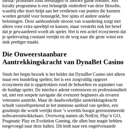
thema- promoties rond feestdagen of nieuwe game releases. Het
loyalty programma is een belangrijk onderdeel van deze filosofie,
waarbij elke inzet helpt aan het verdienen van punten die kunnen
worden geruild voor bonusgeld, free spins of andere unieke
beloningen. Deze aanhoudende stroom van waardering zorgt niet
alleen voor extra speeltijd en kansen, maar versterkt ook het besef
dat je gewaardeerd wordt als speler. Het is een actief ecosysteem dat
je spelervaring constant verrijkt en de weg naar die grote winst een
stuk prettiger maakt.
Die Onweerstaanbare
Aantrekkingskracht van DynaBet Casino
Sinds het begin bezoek is het helder dat DynaBet Casino niet alleen
maar een bundeling spellen; het is een zorgvuldig opgezet
ecosysteem dat is opgetrokken rond de behoeften en aspiraties van
de huidige speler. De interface ademt vertrouwen en professionaliteit
uit, met een soepele navigatie die evenzeer beginners als ervaren
veteranen aantrekt. Maar de daadwerkelijke aantrekkingskracht
schuilt vanzelfsprekend in het immense aanbod van spellen, een
goudmijn die wordt verrijkt door ‘s werelds hoogst gerenommeerde
softwareontwikkelaars. Overweeg namen als NetEnt, Play’n GO,
Pragmatic Play en Evolution Gaming, die allen hun magie hebben
toegevoegd naar deze hallen. Dit leidt naar een ongeëvenaarde