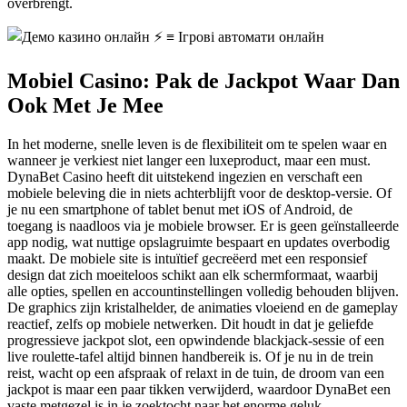
overbrengt.
Mobiel Casino: Pak de Jackpot Waar Dan
Ook Met Je Mee
In het moderne, snelle leven is de flexibiliteit om te spelen waar en
wanneer je verkiest niet langer een luxeproduct, maar een must.
DynaBet Casino heeft dit uitstekend ingezien en verschaft een
mobiele beleving die in niets achterblijft voor de desktop-versie. Of
je nu een smartphone of tablet benut met iOS of Android, de
toegang is naadloos via je mobiele browser. Er is geen geïnstalleerde
app nodig, wat nuttige opslagruimte bespaart en updates overbodig
maakt. De mobiele site is intuïtief gecreëerd met een responsief
design dat zich moeiteloos schikt aan elk schermformaat, waarbij
alle opties, spellen en accountinstellingen volledig behouden blijven.
De graphics zijn kristalhelder, de animaties vloeiend en de gameplay
reactief, zelfs op mobiele netwerken. Dit houdt in dat je geliefde
progressieve jackpot slot, een opwindende blackjack-sessie of een
live roulette-tafel altijd binnen handbereik is. Of je nu in de trein
reist, wacht op een afspraak of relaxt in de tuin, de droom van een
jackpot is maar een paar tikken verwijderd, waardoor DynaBet een
vaste metgezel is in je zoektocht naar het enorme geluk.