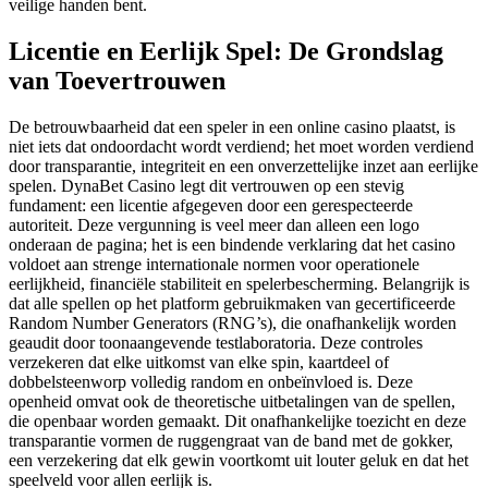
veilige handen bent.
Licentie en Eerlijk Spel: De Grondslag
van Toevertrouwen
De betrouwbaarheid dat een speler in een online casino plaatst, is
niet iets dat ondoordacht wordt verdiend; het moet worden verdiend
door transparantie, integriteit en een onverzettelijke inzet aan eerlijke
spelen. DynaBet Casino legt dit vertrouwen op een stevig
fundament: een licentie afgegeven door een gerespecteerde
autoriteit. Deze vergunning is veel meer dan alleen een logo
onderaan de pagina; het is een bindende verklaring dat het casino
voldoet aan strenge internationale normen voor operationele
eerlijkheid, financiële stabiliteit en spelerbescherming. Belangrijk is
dat alle spellen op het platform gebruikmaken van gecertificeerde
Random Number Generators (RNG’s), die onafhankelijk worden
geaudit door toonaangevende testlaboratoria. Deze controles
verzekeren dat elke uitkomst van elke spin, kaartdeel of
dobbelsteenworp volledig random en onbeïnvloed is. Deze
openheid omvat ook de theoretische uitbetalingen van de spellen,
die openbaar worden gemaakt. Dit onafhankelijke toezicht en deze
transparantie vormen de ruggengraat van de band met de gokker,
een verzekering dat elk gewin voortkomt uit louter geluk en dat het
speelveld voor allen eerlijk is.