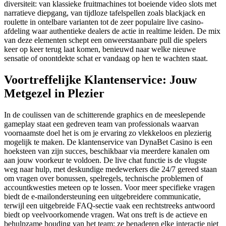
diversiteit: van klassieke fruitmachines tot boeiende video slots met
narratieve diepgang, van tijdloze tafelspellen zoals blackjack en
roulette in ontelbare varianten tot de zeer populaire live casino-
afdeling waar authentieke dealers de actie in realtime leiden. De mix
van deze elementen schept een onweerstaanbare pull die spelers
keer op keer terug laat komen, benieuwd naar welke nieuwe
sensatie of onontdekte schat er vandaag op hen te wachten staat.
Voortreffelijke Klantenservice: Jouw
Metgezel in Plezier
In de coulissen van de schitterende graphics en de meeslepende
gameplay staat een gedreven team van professionals waarvan
voornaamste doel het is om je ervaring zo vlekkeloos en plezierig
mogelijk te maken. De klantenservice van DynaBet Casino is een
hoeksteen van zijn succes, beschikbaar via meerdere kanalen om
aan jouw voorkeur te voldoen. De live chat functie is de vlugste
weg naar hulp, met deskundige medewerkers die 24/7 gereed staan
om vragen over bonussen, spelregels, technische problemen of
accountkwesties meteen op te lossen. Voor meer specifieke vragen
biedt de e-mailondersteuning een uitgebreidere communicatie,
terwijl een uitgebreide FAQ-sectie vaak een rechtstreeks antwoord
biedt op veelvoorkomende vragen. Wat ons treft is de actieve en
behulpzame houding van het team; ze benaderen elke interactie niet