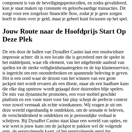
component is van de beveiligingsprotocollen, en zodra gevalideerd,
kun je staat maken op constante en geloofwaardige transacties. Dit
zorgt voor een zorgeloze financiële flow, zodat je je geen zorgen
hoeft te doen over je geld, maar je geheel kunt focussen op het spel.
Jouw Route naar de Hoofdprijs Start Op
Deze Plek
De reis door de hallen van DynaBet Casino laat een onuitwisbare
impressie achter: dit is een locatie die is gecreëerd met de speler in
het middelpunt, waar elk element, van het uitgebreide aanbod van
spellen tot de sterke veiligheidsmaatregelen en de top klantenservice,
is ingericht om een ononderbroken en spannende beleving te geven.
Het is een oord waar de droom van het winnen van een grote
jackpot niet wordt ervaren als een illusie, maar als een haalbare kans
die elke dag opnieuw wordt gejaagd door duizenden blije spelers.
De mix van dynamische promoties, een voor mobiel geschikt
platform en een vaste inzet voor fair play schept de perfecte context
voor zowel vermaak als echte winstkansen. Wij vragen je uit om
deze wereld eigenhandig te ontdekken, om de sensatie te beleven,
de verscheidenheid te ontdekken en je persoonlijke verhaal te
schrijven. Bij DynaBet Casino staat klaar een wereld van opties, en
wie weet is jouw kans om de jackpot te pakken wel de volgende
spin, de eerstvolgende kaart, of het eerstvolgende getal dat