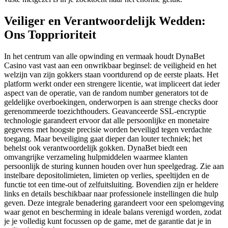
Veiliger en Verantwoordelijk Wedden:
Ons Topprioriteit
In het centrum van alle opwinding en vermaak houdt DynaBet
Casino vast vast aan een onwrikbaar beginsel: de veiligheid en het
welzijn van zijn gokkers staan voortdurend op de eerste plaats. Het
platform werkt onder een strengere licentie, wat impliceert dat ieder
aspect van de operatie, van de random number generators tot de
geldelijke overboekingen, onderworpen is aan strenge checks door
gerenommeerde toezichthouders. Geavanceerde SSL-encryptie
technologie garandeert ervoor dat alle persoonlijke en monetaire
gegevens met hoogste precisie worden beveiligd tegen verdachte
toegang. Maar beveiliging gaat dieper dan louter techniek; het
behelst ook verantwoordelijk gokken. DynaBet biedt een
omvangrijke verzameling hulpmiddelen waarmee klanten
persoonlijk de sturing kunnen houden over hun speelgedrag. Zie aan
instelbare depositolimieten, limieten op verlies, speeltijden en de
functie tot een time-out of zelfuitsluiting. Bovendien zijn er heldere
links en details beschikbaar naar professionele instellingen die hulp
geven. Deze integrale benadering garandeert voor een spelomgeving
waar genot en bescherming in ideale balans verenigd worden, zodat
je je volledig kunt focussen op de game, met de garantie dat je in