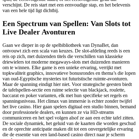
verschijnt. De reis start met een eenvoudige stap, en het belevenis
van een hele tijd ligt dichtbij.
Een Spectrum van Spellen: Van Slots tot
Live Dealer Avonturen
Gaan we dieper in op de spelbibliotheek van DynaBet, dan
ontvouwt zich een scala van keuzes. De slot-afdeling reeds is een
reis op zich, met duizenden titels die verschillen van klassieke
driewielers tot moderne megaways-slots met duizenden manieren
om te winnen. Elke game is een unieke ervaring, verrijkt met
topkwaliteit graphics, innovatieve bonusrondes en thema’s die lopen
van oud-Egyptische mysteries tot futuristische ruimte-avonturen.
Maar de spanning eindigt hier niet. Voor strategische geesten biedt
de tafelspellen-sectie een ruime selectie van blackjack, roulette,
baccarat en poker varianten, elk met hun specifieke set regels en
spanningsniveau. Het climax van immersie is echter zonder twijfel
het live casino. Hier gaan spelers digitaal een studio binnen, bemand
door professionele dealers, en kunnen ze via HD-streams
communiceren en het spel volgen alsof ze aan een echte tafel zitten.
De sociale dynamiek, het geluid van de kaarten die worden geschud
en de oprechte anticipatie maken dit tot een onvergetelijke ervaring
die de essentie van een land-based casino direct naar je scherm