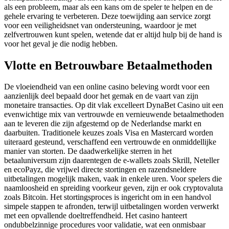
als een probleem, maar als een kans om de speler te helpen en de
gehele ervaring te verbeteren. Deze toewijding aan service zorgt
voor een veiligheidsnet van ondersteuning, waardoor je met
zelfvertrouwen kunt spelen, wetende dat er altijd hulp bij de hand is
voor het geval je die nodig hebben.
Vlotte en Betrouwbare Betaalmethoden
De vloeiendheid van een online casino beleving wordt voor een
aanzienlijk deel bepaald door het gemak en de vaart van zijn
monetaire transacties. Op dit vlak excelleert DynaBet Casino uit een
evenwichtige mix van vertrouwde en vernieuwende betaalmethoden
aan te leveren die zijn afgestemd op de Nederlandse markt en
daarbuiten. Traditionele keuzes zoals Visa en Mastercard worden
uiteraard gesteund, verschaffend een vertrouwde en onmiddellijke
manier van storten. De daadwerkelijke sterren in het
betaaluniversum zijn daarentegen de e-wallets zoals Skrill, Neteller
en ecoPayz, die vrijwel directe stortingen en razendsneldere
uitbetalingen mogelijk maken, vaak in enkele uren. Voor spelers die
naamloosheid en spreiding voorkeur geven, zijn er ook cryptovaluta
zoals Bitcoin. Het stortingsproces is ingericht om in een handvol
simpele stappen te afronden, terwijl uitbetalingen worden verwerkt
met een opvallende doeltreffendheid. Het casino hanteert
ondubbelzinnige procedures voor validatie, wat een onmisbaar