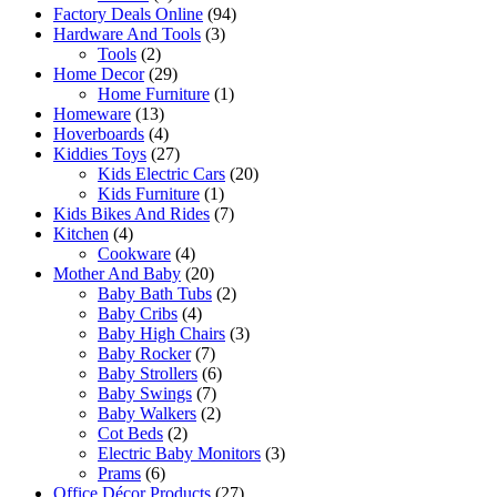
Factory Deals Online
(94)
Hardware And Tools
(3)
Tools
(2)
Home Decor
(29)
Home Furniture
(1)
Homeware
(13)
Hoverboards
(4)
Kiddies Toys
(27)
Kids Electric Cars
(20)
Kids Furniture
(1)
Kids Bikes And Rides
(7)
Kitchen
(4)
Cookware
(4)
Mother And Baby
(20)
Baby Bath Tubs
(2)
Baby Cribs
(4)
Baby High Chairs
(3)
Baby Rocker
(7)
Baby Strollers
(6)
Baby Swings
(7)
Baby Walkers
(2)
Cot Beds
(2)
Electric Baby Monitors
(3)
Prams
(6)
Office Décor Products
(27)