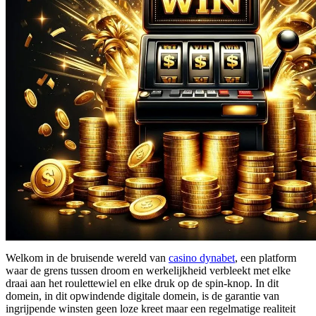
Welkom in de bruisende wereld van
casino dynabet
, een platform
waar de grens tussen droom en werkelijkheid verbleekt met elke
draai aan het roulettewiel en elke druk op de spin-knop. In dit
domein, in dit opwindende digitale domein, is de garantie van
ingrijpende winsten geen loze kreet maar een regelmatige realiteit