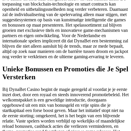
toepassing van blockchain-technologie en smart contracts kan
openheid en uitbetalingssnelheden nog verder verbeteren. Daarnaast
zal de individualisering van de spelervaring alleen maar stijgen, met
suggestiesystemen op basis van kunstmatige intelligentie die games
en bonussen op maat presenteren. Het spelassortiment zal blijven
groeien met exclusieve titels en innovatieve game-mechanismen van
partners en eigen ontwikkeling. Voor de Nederlandse en
internationale spelers impliceert dit dat DynaBet een bestemming zal
blijven die niet alleen aansluit bij de trends, maar ze mede bepaalt,
altijd op zoek naar manieren om de barrière tussen droom en jackpot
nog verder te verkleinen en de ultieme gaming-ervaring te leveren.
Unieke Bonussen en Promoties die Je Spel
Versterken
Bij DynaBet Casino begint de magie geregeld al voordat je je eerste
inzet doet, door een royaal en steeds innoverend promotiebeleid. Het
welkomstpakket is een geweldige introductie, doorgaans
opgebouwd uit een mix van bonusgeld en vrije spins die je
startkapitaal een forse boost geven. Maar het initiatief stopt niet na
de eerste storting; omgekeerd, het is het begin van een blijvende
relatie. Vaste spelers worden verblijd op wekelijks of maandelijkse
reload bonussen, cashback acties die verliezen verminderen, en