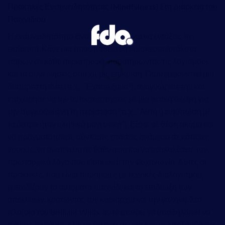
Πρακτικές Ενσυνειδητότητας (Mindfulness) Στη Διάρκεια του
Παιχνιδιού
Η ενσυνειδητότητα είναι το στοιχείο για να εντάξεις την
εκτίμηση. Κάνε μια προσπάθεια να βρίσκεσαι απόλυτα
παρών σε κάθε περιστροφή, παρατηρώντας τις λογισμούς
και τα συγκινήσεις σου χωρίς επίκριση. Όταν εμφανιστεί μια
δυσάρεστη ιδέα (π.χ., “Έχασα ξανά”), αναγνώρισέ την και
επιχείρησε να την αντικαταστήσεις με μια θετική σκέψη για
την συγκεκριμένη τη περίσταση (π.χ., “Αυτή η εντύπωση με
τα άστρα ήταν αληθινά μαγευτική”). Είσαι σε θέση ακόμα και
να πραγματοποιείς σύντομες στάσεις ανάμεσα σε κάποιες
γύρους, να αναπνεύσεις βαθύτερα και να ανακαλέσεις τον
πρωταρχικό λόγο που είσαι εκεί: την ψυχαγωγία. Αυτές οι
πρακτικές, που είναι παρόμοιες με τεχνικές διαλογισμού,
εμποδίζουν το αυτόματο παιχνίδι και το επιδίωξη των
απωλειών, κρατώντας τον κυριαρχία και την γαλήνη. Στο
πλαίσιο του Brilliant Wilds, αυτό μπορεί να υποδηλώνει να
πάψεις να κάνεις κλικ με ένταση το spin και να απολαμβάνεις