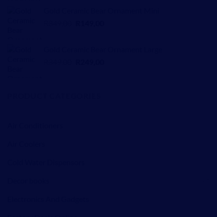
was:
is:
Gold Ceramic Bear Ornament Mini
R599,00.
R399,00.
Original
Current
R
349,00
R
149,00
price
price
was:
is:
Gold Ceramic Bear Ornament Large
R349,00.
R149,00.
Original
Current
R
349,00
R
249,00
price
price
was:
is:
R349,00.
R249,00.
PRODUCT CATEGORIES
Air Conditioners
(7)
Air Coolers
(5)
Cold Water Dispensors
(1)
Decor books
(27)
Electronics And Gadgets
(5)