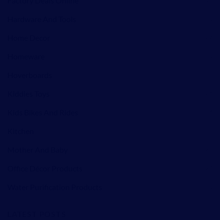
Factory Deals Online
(94)
Hardware And Tools
(3)
Home Decor
(29)
Homeware
(13)
Hoverboards
(4)
Kiddies Toys
(27)
Kids Bikes And Rides
(7)
Kitchen
(4)
Mother And Baby
(20)
Office Décor Products
(27)
Water Purification Products
(13)
LATEST POSTS