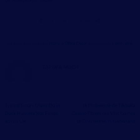
This entry was posted in
Home & Office Decor
. Bookmark the
permalink
.
TAPIWA MUCH
Typical Errors Users Do in
Ik Probeerde de Tikitaka
Duck Hunters Slot Evade
Casino Filters om Vlot Games
across UK
te Ontdekken in Nederland