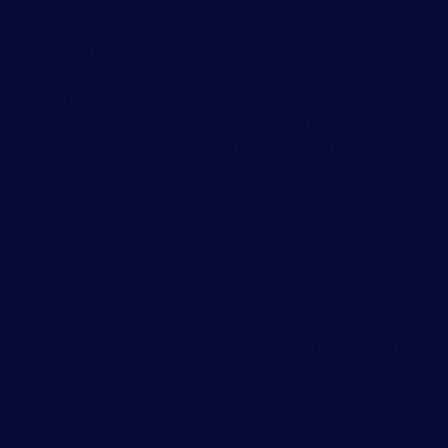
διαδικτυακό προϊόν ψυχαγωγίας φτιαγμένο να προσφέρει
συγκίνηση και ψυχαγωγία. Για τον Έλληνα παίκτη, η
εφαρμογή μιας νοοτροπίας ευγνωμοσύνης συνιστά τον πιο
ασφαλή και ικανοποιητικό τρόπο να συναλλάσσεται με αυτό
το παιχνίδι. Είναι μια μοντέρνα μετάφραση αρχαίων
ελληνικών διδαγμάτων, όπως η μετριοπάθεια και η
ενδοσκόπηση. Η ουσιαστική νίκη δεν μετριέται πάντα σε
πιστώσεις στην οθόνη, αλλά στη ικανότητα να φεύγεις από
το παιχνίδι με την ηρεμία και την σταθερότητα που είχες και
όταν ξεκίνησες. Είναι να ενθυμείσαι ότι, ανεξάρτητα από το
αποτέλεσμα της κάθε γύρου, διαθέτεις την ευκαιρία να
απολαμβάνεις μια ξεχωριστή περίοδο ψυχαγωγίας,
προσαρμοσμένη στα γούστα σου, από οπουδήποτε στην
Ελλάδα. Αυτή η σκόπιμη προσέγγιση δεν στερεί τίποτα από
τη διασκέδαση – αντιθέτως, την ενισχύει, προστατεύοντας
παράλληλα το πιο πολύτιμο αγαθό: την ευζωία και την χαρά
σου. Στην πορεία προς αυτή την αρμονία βρίσκεται το πιο
φωτεινό jackpot όλων.