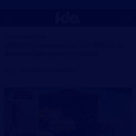
Skip
to
content
HOME & OFFICE DECOR
Η Στάση Ευγνωμοσύνης Όταν Παίζεις το
Brilliant Wilds Slot στην Ελλάδα
POSTED ON
1 JULY 2026
BY
TAPIWA MUCH