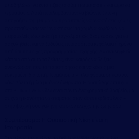
υποδηλώνει να εντοπίζεις τα σύμπτωματα ότι είναι ώρα να
τερματίσεις. Αυτά περιλαμβάνουν: να βιώνεις έντονη
απογοήτευση ή θυμό, να προσπαθείς να ανακτήσεις ζημιές
προσπαθώντας να “ανακτήσεις” τα χαμένα κεφάλαια, να
παραμελείς ιδιωτικές ή επαγγελματικές δεσμεύσεις για να
ασχοληθείς, και να ξοδεύεις περισσότερα κεφάλαια ή χρόνο
από ό,τι που είχες προγραμματίσει εξαρχής. Αν αντιληφθείς
κάποιο από αυτά τα δείκτες, είναι καιρός να δείξεις
αναγνώριση που τα παρατήρησες και να κάνεις μια
εσκεμμένη διακοπή. Τερμάτισε την πλατφόρμα, σηκώσου,
κάνε βόλτα ή μίλα με έναν άνθρωπο. Η ουσιώδης επιτυχία
στο Brilliant Wilds δεν είναι πάντα ένα χρηματικό βραβείο, μα
συχνά η ικανότητα να σταματάς όταν είσαι κερδισμένος –
στην ψυχική σου γαλήνη και στον έλεγχο της ζωής σου.
Συμπέρασμα: Η Ουσιαστική Νίκη είναι η
Ισορροπία
Στο πέρας της ημέρας, το Brilliant Wilds Slot είναι ένα