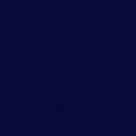
Gry show, takie jak „Deal or No Deal” i 
mobilnej w Lazybar. Tytuły te opierają s
ryzykować wszystko — odzwierciedlając id
Typowa runda może obejmować:
Jedną decyzję na kartę z ofertą.
Do pięciu rund przed zakończeniem gr
Wypłatę, którą można odebrać od razu
Ponieważ każda decyzja jest binarna i c
format idealnie wpisuje się w mentalność
Szybki cykl decyzyjny
Gracze często opisują to jako test adre
miejsca na błędy, gdy czas jest ogranic