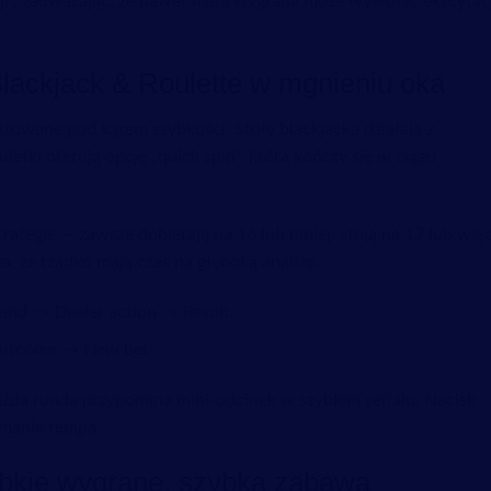
cji”, zauważając, że nawet mała wygrana może wywołać ekscytac
Blackjack & Roulette w mgnieniu oka
ktowane pod kątem szybkości. Stoły blackjacka działają z
uletki oferują opcję „quick spin”, która kończy się w ciągu
ategie — zawsze dobierają na 16 lub mniej, stoją na 17 lub więc
, że rzadko mają czas na głęboką analizę.
nd → Dealer action → Result.
Outcome → New bet.
każda runda przypomina mini-odcinek w szybkim serialu. Nacisk
ymanie tempa.
ybkie wygrane, szybka zabawa