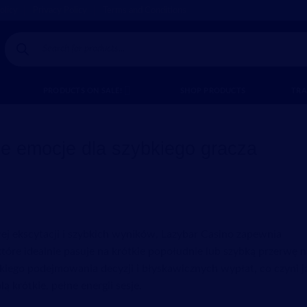
olicy
Privacy Policy
Terms and Conditions
Products
search
PRODUCTS ON SALE!
SHOP PRODUCTS
TRA
e emocje dla szybkiego gracza
ej ekscytacji i szybkich wyników, Lazybar Casino zapewnia
óre idealnie pasuje na krótkie popołudnie lub szybką przerwę n
kiego podejmowania decyzji i błyskawicznych wypłat, co czyni j
 krótkie, pełne energii sesje.