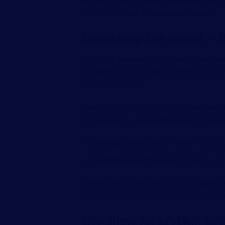
opisują to jako „szybką przejażdżkę emo
która trwa tylko do kolejnego obrotu.
Snapshoty live dealer – 
Gry z live dealerem w Lazybar są zaproje
prędkością 50-bust lub szybciej, a stoły r
piętnastu sekund.
Gracze zazwyczaj stosują podstawowe str
w blackjacku — ale szybkie tempo oznacza
Blackjack Flow:
Deal → Bet → Hit/Sta
Roulette Flow:
Place bet → Spin → 
Efektem jest płynna sesja gry, w której 
kładziony jest na szybkie wygrane i utrz
Gry show na szybko: sz