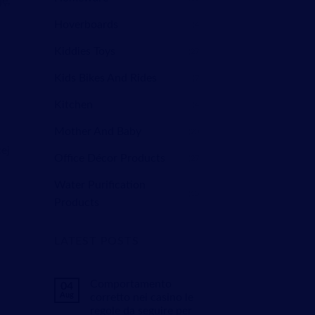
ję,
Hoverboards
(4)
Kiddies Toys
(27)
Kids Bikes And Rides
(7)
Kitchen
(4)
Mother And Baby
(20)
ej
Office Décor Products
(27)
Water Purification
(13)
Products
LATEST POSTS
Comportamento
04
Aug
corretto nei casino le
regole da seguire per