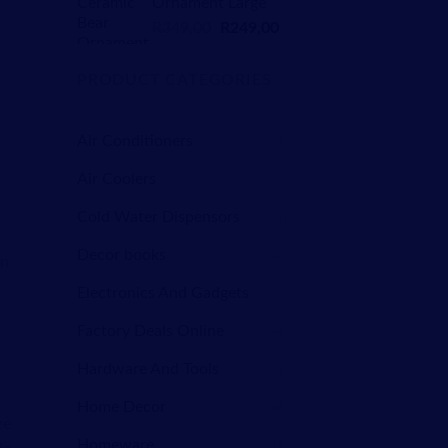
Ornament Large
R349,00.
R149,00.
Original
Current
R
349,00
R
249,00
price
price
was:
is:
PRODUCT CATEGORIES
R349,00.
R249,00.
Air Conditioners
(7)
Air Coolers
(5)
Cold Water Dispensors
(1)
Decor books
(27)
en
Electronics And Gadgets
(5)
.
Factory Deals Online
(94)
Hardware And Tools
(3)
Home Decor
(29)
ze
Homeware
(13)