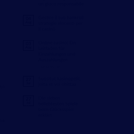
un gioco responsabile
Gestire il tuo bankroll
04
Aug
strategie vincenti per
il casinò
Online casino: Ein
03
Aug
Leitfaden für
Einzahlungen und
Auszahlungen
on
Comments Off
Online
casino:
Suositut kasinopelit,
27
Ein
Jul
joita et voi ohittaa
Ten
Leitfaden
für
Die sieben
Einzahlungen
27
und
Jul
beliebtesten Spiele
Auszahlungen
beim Glücksspiel
erklärt
 ma