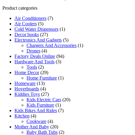
Product categories
Air Conditioners
(7)
Air Coolers
(5)
Cold Water Dispensors
(1)
Decor books
(27)
Electronics And Gadgets
(5)
Chargers And Accessories
(1)
Drones
(4)
Factory Deals Online
(94)
Hardware And Tools
(3)
Tools
(2)
Home Decor
(29)
Home Furniture
(1)
Homeware
(13)
Hoverboards
(4)
Kiddies Toys
(27)
Kids Electric Cars
(20)
Kids Furniture
(1)
Kids Bikes And Rides
(7)
Kitchen
(4)
Cookware
(4)
Mother And Baby
(20)
Baby Bath Tubs
(2)