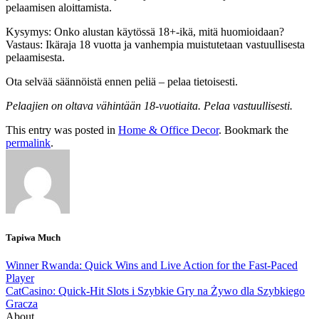
pelaamisen aloittamista.
Kysymys: Onko alustan käytössä 18+-ikä, mitä huomioidaan?
Vastaus: Ikäraja 18 vuotta ja vanhempia muistutetaan vastuullisesta
pelaamisesta.
Ota selvää säännöistä ennen peliä – pelaa tietoisesti.
Pelaajien on oltava vähintään 18-vuotiaita. Pelaa vastuullisesti.
This entry was posted in
Home & Office Decor
. Bookmark the
permalink
.
Tapiwa Much
Winner Rwanda: Quick Wins and Live Action for the Fast‑Paced
Player
CatCasino: Quick‑Hit Slots i Szybkie Gry na Żywo dla Szybkiego
Gracza
About