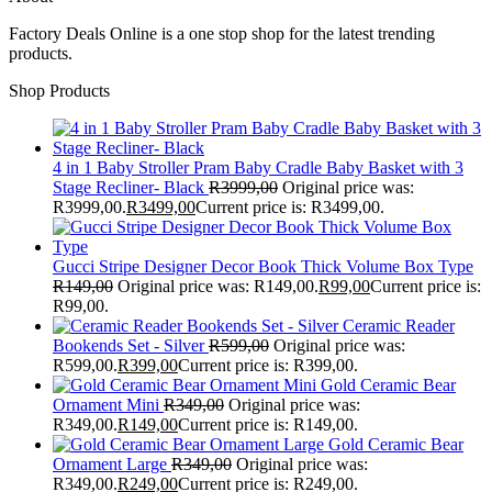
Factory Deals Online is a one stop shop for the latest trending
products.
Shop Products
4 in 1 Baby Stroller Pram Baby Cradle Baby Basket with 3
Stage Recliner- Black
R
3999,00
Original price was:
R3999,00.
R
3499,00
Current price is: R3499,00.
Gucci Stripe Designer Decor Book Thick Volume Box Type
R
149,00
Original price was: R149,00.
R
99,00
Current price is:
R99,00.
Ceramic Reader
Bookends Set - Silver
R
599,00
Original price was:
R599,00.
R
399,00
Current price is: R399,00.
Gold Ceramic Bear
Ornament Mini
R
349,00
Original price was:
R349,00.
R
149,00
Current price is: R149,00.
Gold Ceramic Bear
Ornament Large
R
349,00
Original price was:
R349,00.
R
249,00
Current price is: R249,00.