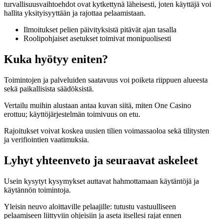
turvallisuusvaihtoehdot ovat kytkettynä läheisesti, joten käyttäjä voi
hallita yksityisyyttään ja rajottaa pelaamistaan.
Ilmoitukset pelien päivityksistä pitävät ajan tasalla
Roolipohjaiset asetukset toimivat monipuolisesti
Kuka hyötyy eniten?
Toimintojen ja palveluiden saatavuus voi poiketa riippuen alueesta
sekä paikallisista säädöksistä.
Vertailu muihin alustaan antaa kuvan siitä, miten One Casino
erottuu; käyttöjärjestelmän toimivuus on etu.
Rajoitukset voivat koskea uusien tilien voimassaoloa sekä tilitysten
ja verifiointien vaatimuksia.
Lyhyt yhteenveto ja seuraavat askeleet
Usein kysytyt kysymykset auttavat hahmottamaan käytäntöjä ja
käytännön toimintoja.
Yleisin neuvo aloittaville pelaajille: tutustu vastuulliseen
pelaamiseen liittyviin ohjeisiin ja aseta itsellesi rajat ennen