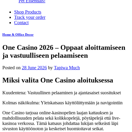
Pet Essentials!
Shop Products
Track your order
Contact
Home & Office Decor
One Casino 2026 – Oppaat aloittamiseen
ja vastuulliseen pelaamiseen
Posted on
28 June 2026
by
Tapiwa Much
Miksi valita One Casino aloituksessa
Kuudentena: Vastuullinen pelaaminen ja ajantasaiset suositukset
Kolmas näkökulma: Yleiskatsaus käyttöliittymään ja navigointiin
One Casino tarjoaa online-kasinopelien laajan kattauksen ja
mahdollisuuden pelata sekä kolikkopelejä, pöytäpelejä että live-
kasinoa verkossa. Tämä katsaus johdattaa lukijan selkeästi läpi
sivuston käyttöönoton ja keskeiset huomioitavat seikat.