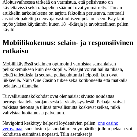
Aloitusvaiheessa tärkeää on varmistua, että pelisivusto on
käytettävissä sekä rahapelien säännöt ovat ymmärretty. Tämän
artikkelin tarkoituksena on tarjota faktoihin perustuva, neutraali
arviotietopaketti ja neuvoja vastuulliseen pelaamiseen. Käy läpi
myös yleiset käytännöt, kuten 18+-ikäraja ja tavoitteellinen pelien
käyttö.
Mobiilikokemus: selain- ja responsiivinen
ratkaisu
Mobiilikäytössä selaimen optimointi varmistaa samanlaisen
pelikokemuksen kuin desktopilla. Pelaajat voivat hallita tiliään,
tehdä talletuksia ja seurata pelitapahtumia helposti, kun ovat
liikkeellä. Näin One Casino tukee sekä kotikoneella että matkalla
pelattavia tilanteita.
Turvallisuusnäkökohdat ovat olennaisia: sivusto noudattaa
perusperiaatteita suojauksesta ja yksityisyydestä. Pelaajat voivat
tarkistaa tietonsa ja tilinsä turvallisuutta koskevat seikat, mikä
vahvistaa luottamusta palveluun.
Navigointi keskittyy helposti löydettävien pelien,
one casino
verovapaa
, suositusten ja suodattimien ympärille, jolloin pelaaja voi
kohdistaa etsimänsä nopeasti. Tilin asetukset ja