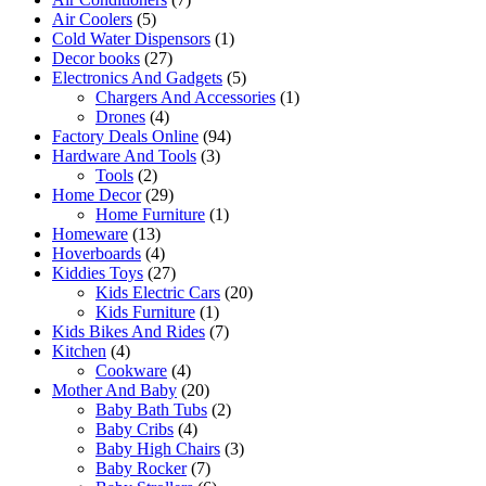
Air Coolers
(5)
Cold Water Dispensors
(1)
Decor books
(27)
Electronics And Gadgets
(5)
Chargers And Accessories
(1)
Drones
(4)
Factory Deals Online
(94)
Hardware And Tools
(3)
Tools
(2)
Home Decor
(29)
Home Furniture
(1)
Homeware
(13)
Hoverboards
(4)
Kiddies Toys
(27)
Kids Electric Cars
(20)
Kids Furniture
(1)
Kids Bikes And Rides
(7)
Kitchen
(4)
Cookware
(4)
Mother And Baby
(20)
Baby Bath Tubs
(2)
Baby Cribs
(4)
Baby High Chairs
(3)
Baby Rocker
(7)