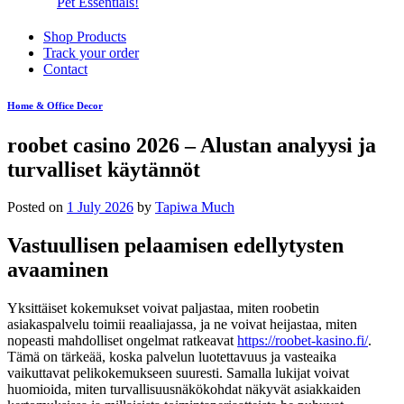
Pet Essentials!
Shop Products
Track your order
Contact
Home & Office Decor
roobet casino 2026 – Alustan analyysi ja
turvalliset käytännöt
Posted on
1 July 2026
by
Tapiwa Much
Vastuullisen pelaamisen edellytysten
avaaminen
Yksittäiset kokemukset voivat paljastaa, miten roobetin
asiakaspalvelu toimii reaaliajassa, ja ne voivat heijastaa, miten
nopeasti mahdolliset ongelmat ratkeavat
https://roobet-kasino.fi/
.
Tämä on tärkeää, koska palvelun luotettavuus ja vasteaika
vaikuttavat pelikokemukseen suuresti. Samalla lukijat voivat
huomioida, miten turvallisuusnäkökohdat näkyvät asiakkaiden