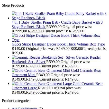
Shop Products
4 in 1 Baby Stroller Pram Baby Cradle Baby Basket with 3
Stage Recliner- Black
R
3999,00
Original price was:
R3999,00.
R
3499,00
Current price is: R3499,00.
Gucci Stripe Designer Decor Book Thick Volume Box Type
R
149,00
Original price was: R149,00.
R
99,00
Current price is:
R99,00.
Ceramic Reader
Bookends Set - Silver
R
599,00
Original price was:
R599,00.
R
399,00
Current price is: R399,00.
Gold Ceramic Bear
Ornament Mini
R
349,00
Original price was:
R349,00.
R
149,00
Current price is: R149,00.
Gold Ceramic Bear
Ornament Large
R
349,00
Original price was:
R349,00.
R
249,00
Current price is: R249,00.
Product categories
Air Conditioners
(7)