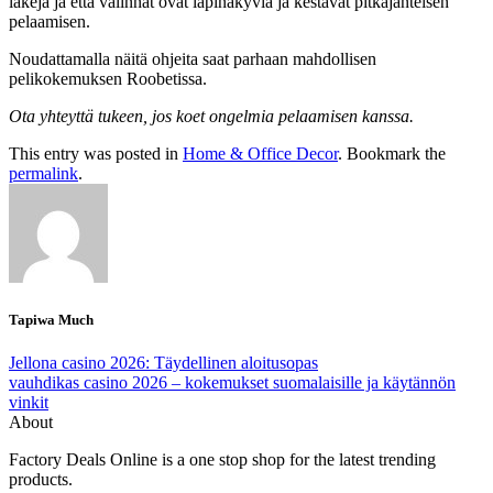
lakeja ja että valinnat ovat läpinäkyviä ja kestävät pitkäjänteisen
pelaamisen.
Noudattamalla näitä ohjeita saat parhaan mahdollisen
pelikokemuksen Roobetissa.
Ota yhteyttä tukeen, jos koet ongelmia pelaamisen kanssa.
This entry was posted in
Home & Office Decor
. Bookmark the
permalink
.
Tapiwa Much
Jellona casino 2026: Täydellinen aloitusopas
vauhdikas casino 2026 – kokemukset suomalaisille ja käytännön
vinkit
About
Factory Deals Online is a one stop shop for the latest trending
products.