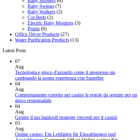
Baby Strollers
(6)
Baby Swings
(7)
Baby Walkers
(2)
Cot Beds
(2)
Electric Baby Monitors
(3)
Prams
(6)
Office Décor Products
(27)
Water Purification Products
(13)
Latest Posts
07
Aug
Tecnologia e gioco d'azzardo come il progresso sta
cambiando la nostra esperienza con Superbet
04
Aug
Comportamento corretto nei casino le regole da seguire per un
gioco responsabile
04
Aug
Gestire il tuo bankroll strategie vincenti per il casinò
03
Aug
Online casino: Ein Leitfaden für Einzahlungen und
Auszahlungen
Comments Off
on Online casino: Ein