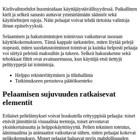
Kielivaihtoehdot huomioidaan käyttäjäystävällisyydessä. Paikallinen
kieli ja selkeä sanasto auttavat ymmärtämään säännöt sekä
käyttöehtojen rajoja. Näin pelaajat voivat tehdä tietoisia valintoja
ilman epäselvyyksiä.
Selaamisen ja hakutoimintojen toimivuus vaikuttavat suoraan
käyttökokemukseen. Tämä kappale tarkastelee, miten löytää pelejä
nopeasti, miten suodatustoiminnot toimivat ja kuinka helposti pelaaja
voi siirtyä peleistä maksuihin ja tukeen. Selkeä hakurakenne sekä
tehokkaat filtrit ovat avainasemassa, kun käyttäjä etsii tiettyjä
pelityyppejä tai toimintoja.
Helppo rekisteröityminen ja tilinhallinta
Tutkimukseen perustuva päätöksenteko
Pelaamisen sujuvuuden ratkaisevat
elementit
Erilaiset pelielämykset voivat houkutella erityyppisiä pelaajia: toiset
etsivät jännittäviä visuaalisia teemoja, toiset arvostavat
yksinkertaisuutta ja helppokäyttöisyyttä. Pelien tekninen toteutus,
äänimaailma ja animaatiot vaikuttavat siihen, miten pelaajat kokevat
pelikokemuksen. Monet pelaajat haluavat myös mahdollisuuden