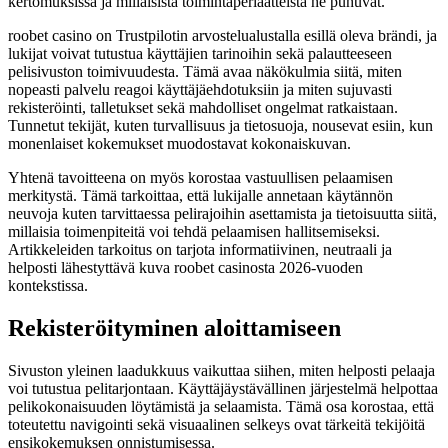
kertomuksissa ja millaisista toimintaperiaatteista he puhuvat.
roobet casino on Trustpilotin arvostelualustalla esillä oleva brändi, ja
lukijat voivat tutustua käyttäjien tarinoihin sekä palautteeseen
pelisivuston toimivuudesta. Tämä avaa näkökulmia siitä, miten
nopeasti palvelu reagoi käyttäjäehdotuksiin ja miten sujuvasti
rekisteröinti, talletukset sekä mahdolliset ongelmat ratkaistaan.
Tunnetut tekijät, kuten turvallisuus ja tietosuoja, nousevat esiin, kun
monenlaiset kokemukset muodostavat kokonaiskuvan.
Yhtenä tavoitteena on myös korostaa vastuullisen pelaamisen
merkitystä. Tämä tarkoittaa, että lukijalle annetaan käytännön
neuvoja kuten tarvittaessa pelirajoihin asettamista ja tietoisuutta siitä,
millaisia toimenpiteitä voi tehdä pelaamisen hallitsemiseksi.
Artikkeleiden tarkoitus on tarjota informatiivinen, neutraali ja
helposti lähestyttävä kuva roobet casinosta 2026‑vuoden
kontekstissa.
Rekisteröityminen aloittamiseen
Sivuston yleinen laadukkuus vaikuttaa siihen, miten helposti pelaaja
voi tutustua pelitarjontaan. Käyttäjäystävällinen järjestelmä helpottaa
pelikokonaisuuden löytämistä ja selaamista. Tämä osa korostaa, että
toteutettu navigointi sekä visuaalinen selkeys ovat tärkeitä tekijöitä
ensikokemuksen onnistumisessa.