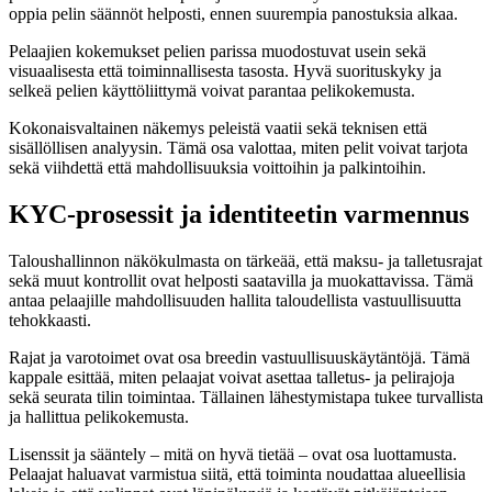
oppia pelin säännöt helposti, ennen suurempia panostuksia alkaa.
Pelaajien kokemukset pelien parissa muodostuvat usein sekä
visuaalisesta että toiminnallisesta tasosta. Hyvä suorituskyky ja
selkeä pelien käyttöliittymä voivat parantaa pelikokemusta.
Kokonaisvaltainen näkemys peleistä vaatii sekä teknisen että
sisällöllisen analyysin. Tämä osa valottaa, miten pelit voivat tarjota
sekä viihdettä että mahdollisuuksia voittoihin ja palkintoihin.
KYC-prosessit ja identiteetin varmennus
Taloushallinnon näkökulmasta on tärkeää, että maksu- ja talletusrajat
sekä muut kontrollit ovat helposti saatavilla ja muokattavissa. Tämä
antaa pelaajille mahdollisuuden hallita taloudellista vastuullisuutta
tehokkaasti.
Rajat ja varotoimet ovat osa breedin vastuullisuuskäytäntöjä. Tämä
kappale esittää, miten pelaajat voivat asettaa talletus- ja pelirajoja
sekä seurata tilin toimintaa. Tällainen lähestymistapa tukee turvallista
ja hallittua pelikokemusta.
Lisenssit ja sääntely – mitä on hyvä tietää – ovat osa luottamusta.
Pelaajat haluavat varmistua siitä, että toiminta noudattaa alueellisia